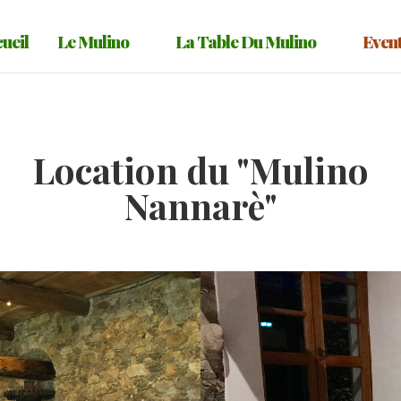
ueil
Le Mulino
La Table Du Mulino
Even
Location du "Mulino
Nannarè"