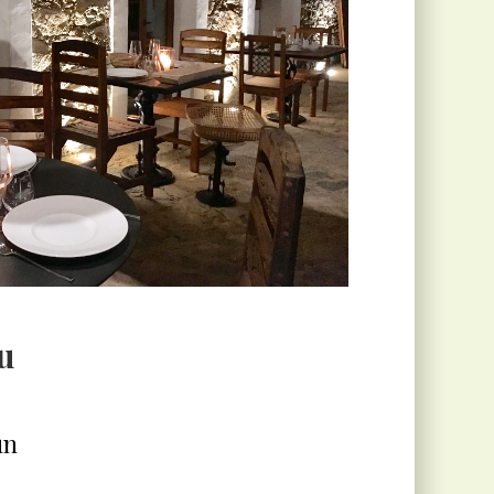
du
un